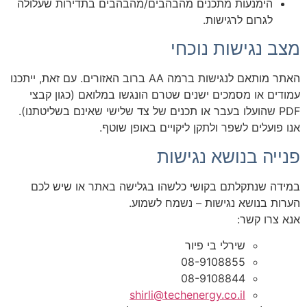
הימנעות מתכנים מהבהבים/מהבהבים בתדירות שעלולה
לגרום לרגישות.
מצב נגישות נוכחי
האתר מותאם לנגישות ברמה AA ברוב האזורים. עם זאת, ייתכנו
עמודים או מסמכים ישנים שטרם הונגשו במלואם (כגון קבצי
PDF שהועלו בעבר או תכנים של צד שלישי שאינם בשליטתנו).
אנו פועלים לשפר ולתקן ליקויים באופן שוטף.
פנייה בנושא נגישות
במידה שנתקלתם בקושי כלשהו בגלישה באתר או שיש לכם
הערות בנושא נגישות – נשמח לשמוע.
אנא צרו קשר:
שירלי בי פיור
08-9108855
08-9108844
shirli@techenergy.co.il