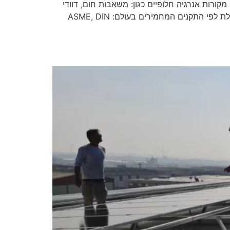
ורות אנרגיה חלופיים כגון: משאבות חום, דוודי
קיטור, ביו גז מחומרים אורגניים. הכל בהתאמה לצרכי הלקוח. החברה מייבאת מכלי לחץ ודוודי קיטור מחברות שונות ופועלת לפי התקנים המחמירים בעולם: ASME, DIN