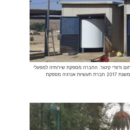
ם ודוודי קיטור. החברה מספקת שירותיה למפעלי
תעשייה, בתי חולים, מגדלי מגורים, חממות לגידולים חקלאיים, בריכות שחיה ומחזיקה במערכת מים ניידת בשעת חירום. משנת 2017 חברת תעשיות אנרגיה מספקת